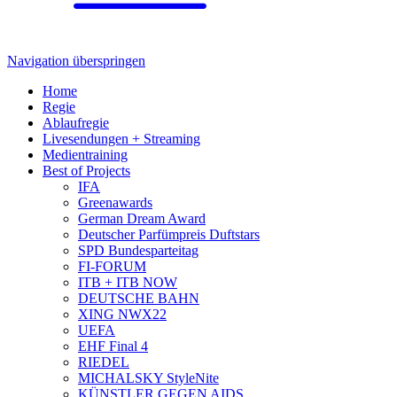
Navigation überspringen
Home
Regie
Ablaufregie
Livesendungen + Streaming
Medientraining
Best of Projects
IFA
Greenawards
German Dream Award
Deutscher Parfümpreis Duftstars
SPD Bundesparteitag
FI-FORUM
ITB + ITB NOW
DEUTSCHE BAHN
XING NWX22
UEFA
EHF Final 4
RIEDEL
MICHALSKY StyleNite
KÜNSTLER GEGEN AIDS